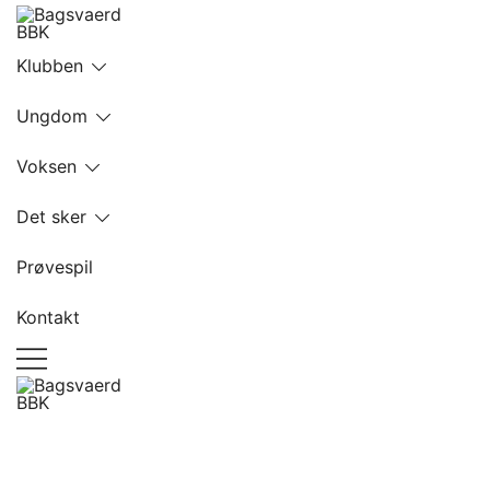
Skip
to
Bagsvaerd BBK
Klubben
content
Ungdom
Voksen
Det sker
Prøvespil
Kontakt
Bagsvaerd BBK