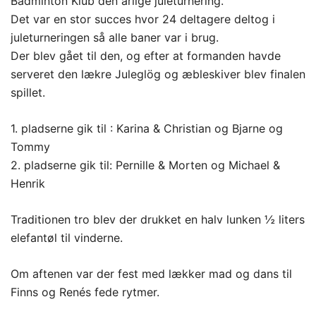
Badminton Klub den årlige juleturnering.
Det var en stor succes hvor 24 deltagere deltog i
juleturneringen så alle baner var i brug.
Der blev gået til den, og efter at formanden havde
serveret den lækre Juleglög og æbleskiver blev finalen
spillet.
1. pladserne gik til : Karina & Christian og Bjarne og
Tommy
2. pladserne gik til: Pernille & Morten og Michael &
Henrik
Traditionen tro blev der drukket en halv lunken ½ liters
elefantøl til vinderne.
Om aftenen var der fest med lækker mad og dans til
Finns og Renés fede rytmer.