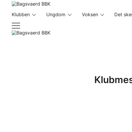
Skip
to
Bagsvaerd BBK
Klubben
Ungdom
Voksen
Det ske
content
Bagsvaerd BBK
Klubmest