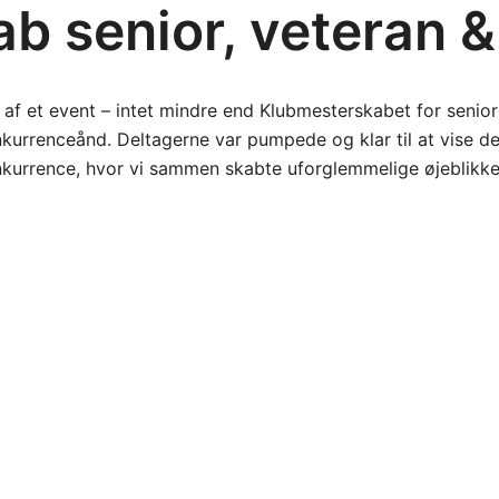
b senior, veteran &
f et event – intet mindre end Klubmesterskabet for seniorer
kurrenceånd. Deltagerne var pumpede og klar til at vise d
onkurrence, hvor vi sammen skabte uforglemmelige øjeblikk