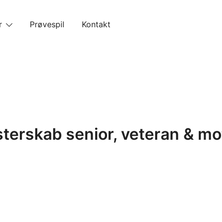
r
Prøvespil
Kontakt
erskab senior, veteran & mot