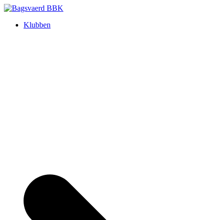
Skip
to
Klubben
content
Bagsvaerd BBK