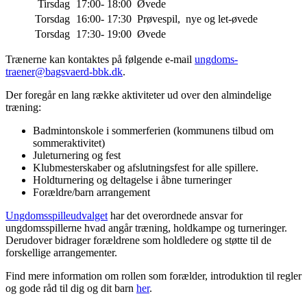
Tirsdag
17:00- 18:00
Øvede
Torsdag
16:00- 17:30
Prøvespil, nye og let-øvede
Torsdag
17:30- 19:00
Øvede
Trænerne kan kontaktes på følgende e-mail
ungdoms-
traener@bagsvaerd-bbk.dk
.
Der foregår en lang række aktiviteter ud over den almindelige
træning:
Badmintonskole i sommerferien (kommunens tilbud om
sommeraktivitet)
Juleturnering og fest
Klubmesterskaber og afslutningsfest for alle spillere.
Holdturnering og deltagelse i åbne turneringer
Forældre/barn arrangement
Ungdomsspilleudvalget
har det overordnede ansvar for
ungdomsspillerne hvad angår træning, holdkampe og turneringer.
Derudover bidrager forældrene som holdledere og støtte til de
forskellige arrangementer.
Find mere information om rollen som forælder, introduktion til regler
og gode råd til dig og dit barn
her
.