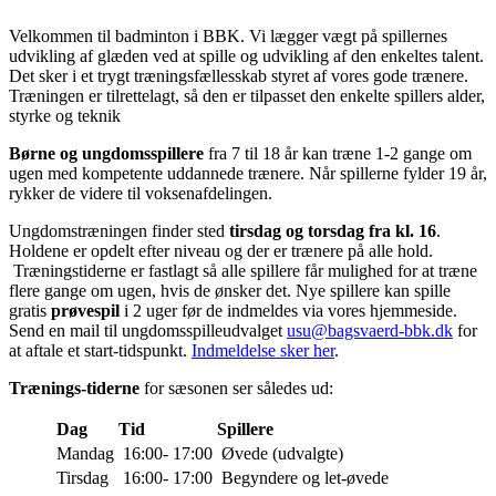
Velkommen til badminton i BBK. Vi lægger vægt på spillernes
udvikling af glæden ved at spille og udvikling af den enkeltes talent.
Det sker i et trygt træningsfællesskab styret af vores gode trænere.
Træningen er tilrettelagt, så den er tilpasset den enkelte spillers alder,
styrke og teknik
Børne og ungdomsspillere
fra 7 til 18 år kan træne 1-2 gange om
ugen med kompetente uddannede trænere. Når spillerne fylder 19 år,
rykker de videre til voksenafdelingen.
Ungdomstræningen finder sted
tirsdag og torsdag fra kl. 16
.
Holdene er opdelt efter niveau og der er trænere på alle hold.
Træningstiderne er fastlagt så alle spillere får mulighed for at træne
flere gange om ugen, hvis de ønsker det. Nye spillere kan spille
gratis
prøvespil
i 2 uger før de indmeldes via vores hjemmeside.
Send en mail til ungdomsspilleudvalget
usu@bagsvaerd-bbk.dk
for
at aftale et start-tidspunkt.
Indmeldelse sker
her
.
Trænings-tiderne
for sæsonen ser således ud:
Dag
Tid
Spillere
Mandag
16:00- 17:00
Øvede (udvalgte)
Tirsdag
16:00- 17:00
Begyndere og let-øvede