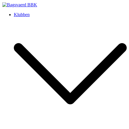
Skip
to
Bagsvaerd BBK
Klubben
content