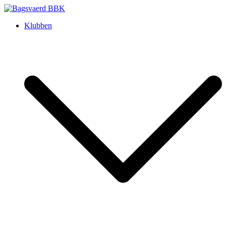
Skip
to
Bagsvaerd BBK
Klubben
content