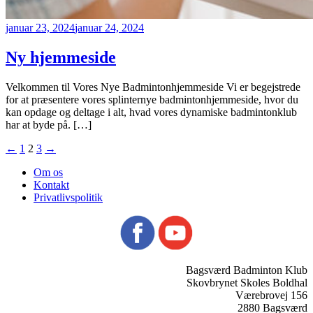
januar 23, 2024
januar 24, 2024
Ny hjemmeside
Velkommen til Vores Nye Badmintonhjemmeside Vi er begejstrede
for at præsentere vores splinternye badmintonhjemmeside, hvor du
kan opdage og deltage i alt, hvad vores dynamiske badmintonklub
har at byde på. […]
Indlægsinddeling
←
1
2
3
→
Om os
Kontakt
Privatlivspolitik
Bagsværd Badminton Klub
Skovbrynet Skoles Boldhal
Værebrovej 156
2880 Bagsværd