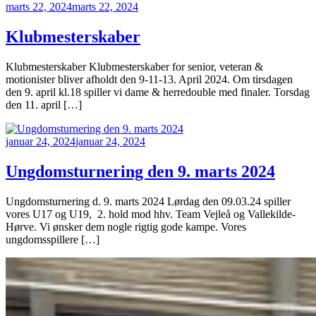
marts 22, 2024
marts 22, 2024
Klubmesterskaber
Klubmesterskaber Klubmesterskaber for senior, veteran &
motionister bliver afholdt den 9-11-13. April 2024. Om tirsdagen
den 9. april kl.18 spiller vi dame & herredouble med finaler. Torsdag
den 11. april […]
januar 24, 2024
januar 24, 2024
Ungdomsturnering den 9. marts 2024
Ungdomsturnering d. 9. marts 2024 Lørdag den 09.03.24 spiller
vores U17 og U19, 2. hold mod hhv. Team Vejleå og Vallekilde-
Hørve. Vi ønsker dem nogle rigtig gode kampe. Vores
ungdomsspillere […]