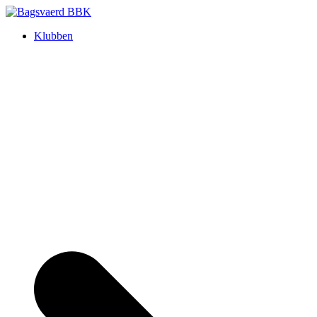
Skip
to
Bagsvaerd BBK
Klubben
content