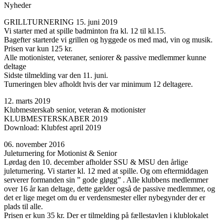
Nyheder
GRILLTURNERING 15. juni 2019
Vi starter med at spille badminton fra kl. 12 til kl.15.
Bagefter starterde vi grillen og hyggede os med mad, vin og musik.
Prisen var kun 125 kr.
Alle motionister, veteraner, seniorer & passive medlemmer kunne
deltage
Sidste tilmelding var den 11. juni.
Turneringen blev afholdt hvis der var minimum 12 deltagere.
12. marts 2019
Klubmesterskab senior, veteran & motionister
KLUBMESTERSKABER 2019
Download: Klubfest april 2019
06. november 2016
Juleturnering for Motionist & Senior
Lørdag den 10. december afholder SSU & MSU den årlige
juleturnering. Vi starter kl. 12 med at spille. Og om eftermiddagen
serverer formanden sin ” gode gløgg” . Alle klubbens medlemmer
over 16 år kan deltage, dette gælder også de passive medlemmer, og
det er lige meget om du er verdensmester eller nybegynder der er
plads til alle.
Prisen er kun 35 kr. Der er tilmelding på fællestavlen i klublokalet