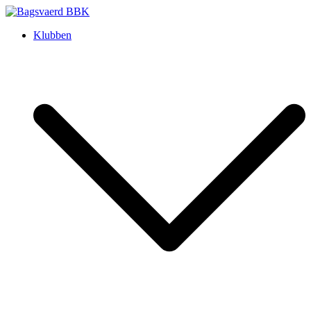
Skip
to
Bagsvaerd BBK
Klubben
content