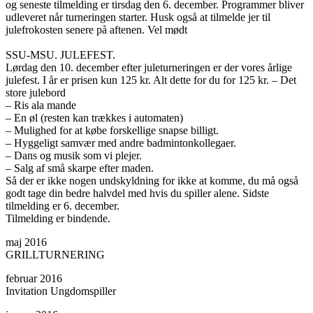
og seneste tilmelding er tirsdag den 6. december. Programmer bliver
udleveret når turneringen starter. Husk også at tilmelde jer til
julefrokosten senere på aftenen. Vel mødt
SSU-MSU. JULEFEST.
Lørdag den 10. december efter juleturneringen er der vores årlige
julefest. I år er prisen kun 125 kr. Alt dette for du for 125 kr. – Det
store julebord
– Ris ala mande
– En øl (resten kan trækkes i automaten)
– Mulighed for at købe forskellige snapse billigt.
– Hyggeligt samvær med andre badmintonkollegaer.
– Dans og musik som vi plejer.
– Salg af små skarpe efter maden.
Så der er ikke nogen undskyldning for ikke at komme, du må også
godt tage din bedre halvdel med hvis du spiller alene. Sidste
tilmelding er 6. december.
Tilmelding er bindende.
maj 2016
GRILLTURNERING
februar 2016
Invitation Ungdomspiller